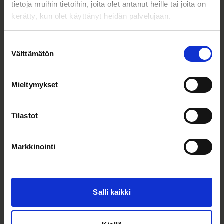
tietoja muihin tietoihin, joita olet antanut heille tai joita on
kerätty, kun olet käyttänyt heidän palvelujaan.
Suostumuksen
Välttämätön
valinta
Mieltymykset
Tilastot
Markkinointi
Tiimi
07.04.2025
Josephine Benzie haluaa olla
kasvuyhtiöiden luottohenkilö
Salli kaikki
Lue lisää