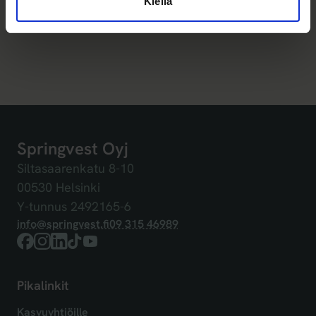
Kiellä
Springvest Oyj
Siltasaarenkatu 8-10
00530 Helsinki
Y-tunnus 2492165-6
info@springvest.fi
09 315 46989
Facebook
Instagram
LinkedIn
TikTok
YouTube
Pikalinkit
Kasvuyhtiöille