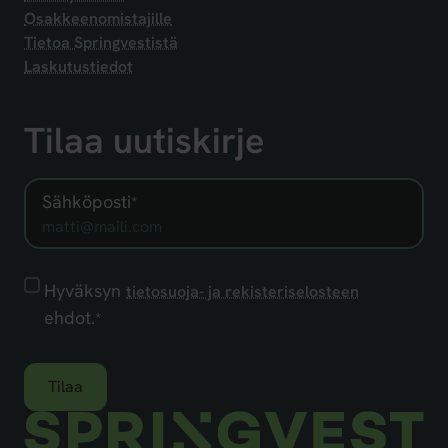
Osakkeenomistajille
Tietoa Springvestistä
Laskutustiedot
Tilaa uutiskirje
Sähköposti
*
Hyväksyn
Hyväksyn
tietosuoja- ja rekisteriselosteen
tietosuoja-
ehdot.
*
ja
rekisteriselosteen
ehdot.
*