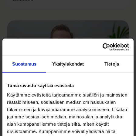
Suostumus
Yksityiskohdat
Tietoja
Tämä sivusto käyttää evästeitä
Käytämme evästeitä tarjoamamme sisällön ja mainosten
Tiimi
12.01.2026
räätälöimiseen, sosiaalisen median ominaisuuksien
Harri Pekkanen on sijoittajien kanssa
tukemiseen ja kävijämäärämme analysoimiseen. Lisäksi
jaamme sosiaalisen median, mainosalan ja analytiikka-
samalla puolella pöytää
alan kumppaneillemme tietoja siitä, miten käytät
sivustoamme. Kumppanimme voivat yhdistää näitä
Lue lisää