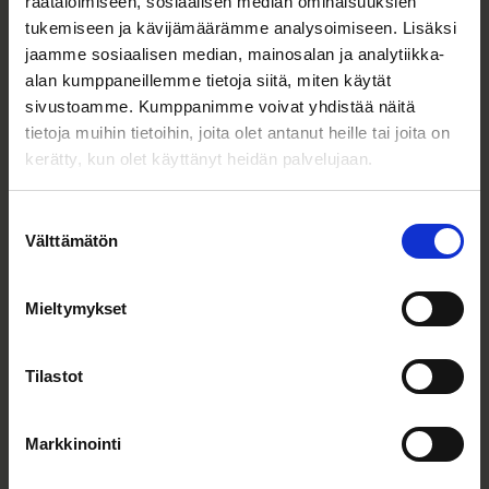
räätälöimiseen, sosiaalisen median ominaisuuksien
QuantrolOx
tukemiseen ja kävijämäärämme analysoimiseen. Lisäksi
jaamme sosiaalisen median, mainosalan ja analytiikka-
Kauppalehdessä:
alan kumppaneillemme tietoja siitä, miten käytät
sivustoamme. Kumppanimme voivat yhdistää näitä
suomalaisyritys ratkaisee
tietoja muihin tietoihin, joita olet antanut heille tai joita on
kerätty, kun olet käyttänyt heidän palvelujaan.
kvanttialan Graalin
maljan kilpailijoita
Suostumuksen
Välttämätön
valinta
nopeammin
Mieltymykset
08.05.2026
Merkittäviä sopimuksia ja
Tilastot
kilpailumenestystä –
Markkinointi
kevään 2026 onnistumisia