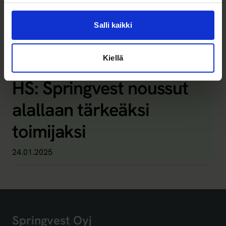
suomalaisilta
Salli kaikki
kasvuyhtiöiltä
30.04.2026
Kiellä
HS: Springvest noussut
alallaan tärkeäksi
toimijaksi
24.01.2025
Springvest Oyj