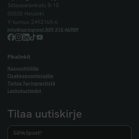
Siltasaarenkatu 8-10
00530 Helsinki
Y-tunnus 2492165-6
info@springvest.fi
09 315 46989
Facebook
Instagram
LinkedIn
TikTok
YouTube
Pikalinkit
Kasvuyhtiöille
Osakkeenomistajille
Tietoa Springvestistä
Laskutustiedot
Tilaa uutiskirje
Sähköposti
*