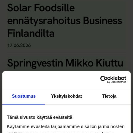
Solar Foodsille
ennätysrahoitus Business
Finlandilta
17.06.2026
Springvestin Mikko Kiuttu
Kauppalehdessä:
osakesäästötili
Suostumus
Yksityiskohdat
Tietoja
koskemaan myös
listaamattomia osakkeita
Tämä sivusto käyttää evästeitä
03.06.2026
Käytämme evästeitä tarjoamamme sisällön ja mainosten