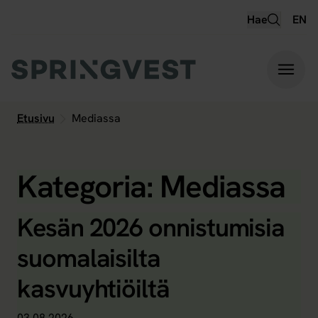
Hyppää
Hae
EN
sisältöön
Etusivu
Mediassa
Kategoria:
Mediassa
Kesän 2026 onnistumisia
suomalaisilta
kasvuyhtiöiltä
03.08.2026