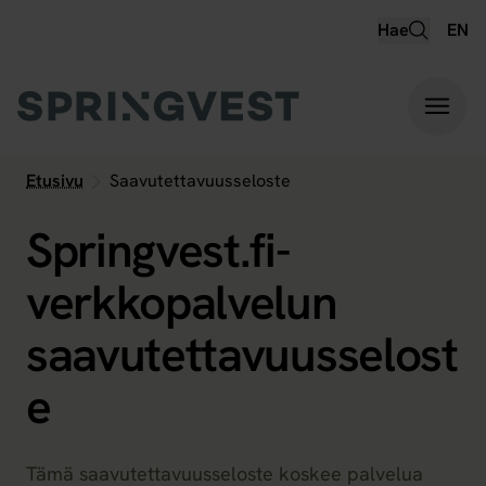
Hyppää
Hae
EN
sisältöön
Etusivu
Saavutettavuusseloste
Springvest.fi-
verkkopalvelun
saavutettavuusselost
e
Tämä saavutettavuusseloste koskee palvelua