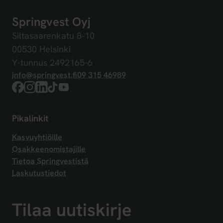
Springvest Oyj
Siltasaarenkatu 8-10
00530 Helsinki
Y-tunnus 2492165-6
info@springvest.fi
09 315 46989
Facebook
Instagram
LinkedIn
TikTok
YouTube
Pikalinkit
Kasvuyhtiöille
Osakkeenomistajille
Tietoa Springvestistä
Laskutustiedot
Tilaa uutiskirje