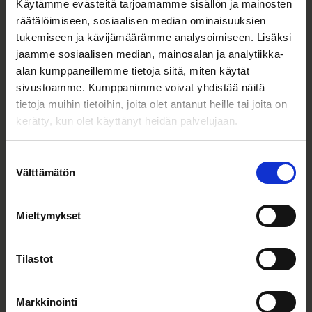
Käytämme evästeitä tarjoamamme sisällön ja mainosten
Verkkopalvelu toimii yleisimmillä selaimilla ja
räätälöimiseen, sosiaalisen median ominaisuuksien
soveltuu eri päätelaitteille. Sen sisältöä
tukemiseen ja kävijämäärämme analysoimiseen. Lisäksi
jaamme sosiaalisen median, mainosalan ja analytiikka-
päivitetään säännöllisesti, jotta käyttäjät saavat
alan kumppaneillemme tietoja siitä, miten käytät
ajantasaista tietoa kasvusijoittamisen
sivustoamme. Kumppanimme voivat yhdistää näitä
mahdollisuuksista ja rahoituskierroksista.
tietoja muihin tietoihin, joita olet antanut heille tai joita on
kerätty, kun olet käyttänyt heidän palvelujaan.
Saavutettavuutta koskeva
palaute
Suostumuksen
Välttämätön
valinta
Löysitkö saavutettavuuteen liittyviä ongelmia
digitaalisissa palveluissamme? Jos et löytänyt
Mieltymykset
vastausta tästä saavutettavuusselosteesta, lähetä
meille palautetta osoitteeseen
info@springvest.fi.
Tilastot
Vastaamme palautteeseen 14 päivän kuluessa.
Täytäntöönpanomenettely ja
Markkinointi