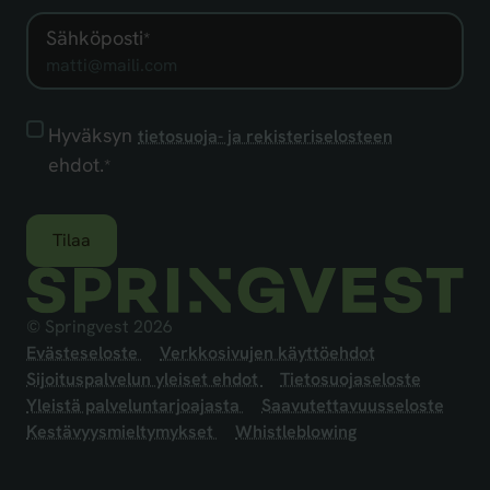
Sähköposti
*
Hyväksyn
Hyväksyn
tietosuoja- ja rekisteriselosteen
tietosuoja-
ehdot.
*
ja
rekisteriselosteen
ehdot.
*
© Springvest 2026
Evästeseloste
Verkkosivujen käyttöehdot
Sijoituspalvelun yleiset ehdot
Tietosuojaseloste
Yleistä palveluntarjoajasta
Saavutettavuusseloste
Kestävyysmieltymykset
Whistleblowing