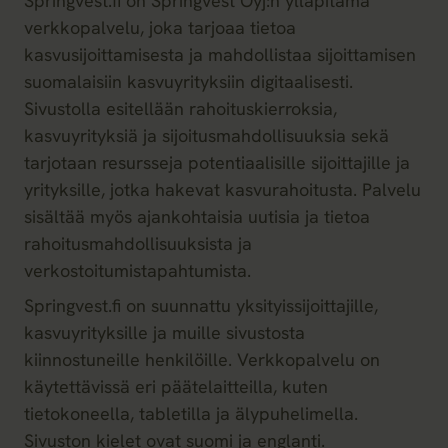
Springvest.fi on Springvest Oyj:n ylläpitämä
verkkopalvelu, joka tarjoaa tietoa
kasvusijoittamisesta ja mahdollistaa sijoittamisen
suomalaisiin kasvuyrityksiin digitaalisesti.
Sivustolla esitellään rahoituskierroksia,
kasvuyrityksiä ja sijoitusmahdollisuuksia sekä
tarjotaan resursseja potentiaalisille sijoittajille ja
yrityksille, jotka hakevat kasvurahoitusta. Palvelu
sisältää myös ajankohtaisia uutisia ja tietoa
rahoitusmahdollisuuksista ja
verkostoitumistapahtumista.
Springvest.fi on suunnattu yksityissijoittajille,
kasvuyrityksille ja muille sivustosta
kiinnostuneille henkilöille. Verkkopalvelu on
käytettävissä eri päätelaitteilla, kuten
tietokoneella, tabletilla ja älypuhelimella.
Sivuston kielet ovat suomi ja englanti.