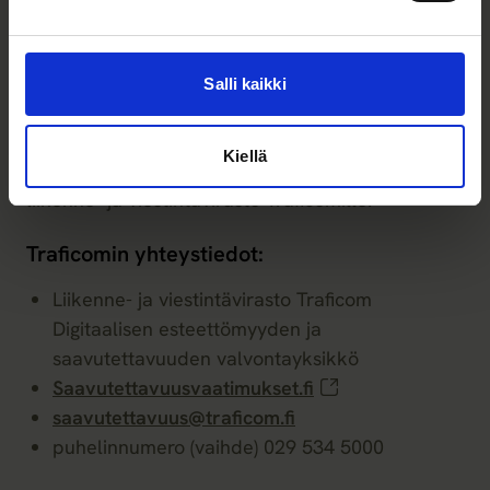
valvontaviranomaisen
yhteystiedot
Salli kaikki
Jos et ole tyytyväinen Springvestiltä saamaasi
vastaukseen tai et saa vastausta lainkaan
Kiellä
kahden viikon kuluessa, voit tehdä ilmoituksen
liikenne- ja viestintävirasto Traficomille.
Traficomin yhteystiedot:
Liikenne- ja viestintävirasto Traficom
Digitaalisen esteettömyyden ja
saavutettavuuden valvontayksikkö
Saavutettavuusvaatimukset.fi
saavutettavuus@traficom.fi
puhelinnumero (vaihde) 029 534 5000