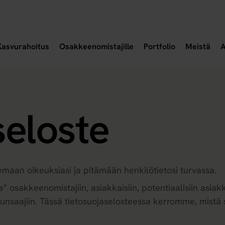
a alavalikko
Avaa alavalikko
Avaa
Kasvurahoitus
Osakkeenomistajille
Portfolio
Meistä
A
seloste
maan oikeuksiasi ja pitämään henkilötietosi turvassa.
” osakkeenomistajiin, asiakkaisiin, potentiaalisiin asiak
n edunsaajiin. Tässä tietosuojaselosteessa kerromme, mis