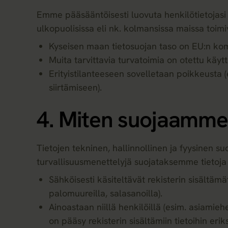
Emme pääsääntöisesti luovuta henkilötietojasi
ulkopuolisissa eli nk. kolmansissa maissa toimiv
Kyseisen maan tietosuojan taso on EU:n kom
Muita tarvittavia turvatoimia on otettu kä
Erityistilanteeseen sovelletaan poikkeusta 
siirtämiseen).
4. Miten suojaamme 
Tietojen tekninen, hallinnollinen ja fyysinen s
turvallisuusmenettelyjä suojataksemme tietoja
Sähköisesti käsiteltävät rekisterin sisältämät
palomuureilla, salasanoilla).
Ainoastaan niillä henkilöillä (esim. asiami
on pääsy rekisterin sisältämiin tietoihin er