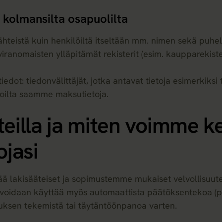
 kolmansilta osapuolilta
hteistä kuin henkilöiltä itseltään mm. nimen sekä puhe
 viranomaisten ylläpitämät rekisterit (esim. kaupparekister
iedot: tiedonvälittäjät, jotka antavat tietoja esimerkiksi to
 joilta saamme maksutietoja.
teilla ja miten voimme ke
ojasi
ä lakisääteiset ja sopimustemme mukaiset velvollisuu
idaan käyttää myös automaattista päätöksentekoa (profi
imuksen tekemistä tai täytäntöönpanoa varten.