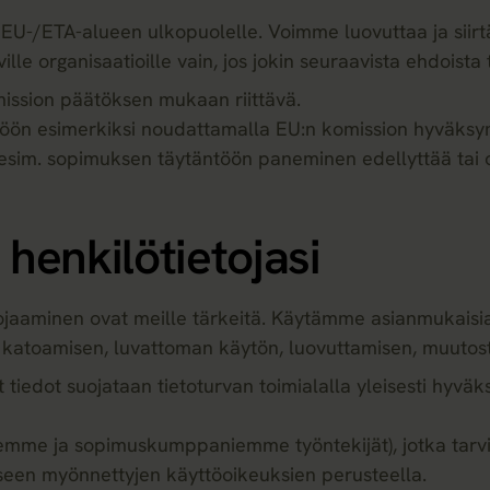
 EU-/ETA-alueen ulkopuolelle. Voimme luovuttaa ja siirt
ille organisaatioille vain, jos jokin seuraavista ehdoista 
ission päätöksen mukaan riittävä.
yttöön esimerkiksi noudattamalla EU:n komission hyväks
(esim. sopimuksen täytäntöön paneminen edellyttää tai 
henkilötietojasi
uojaaminen ovat meille tärkeitä. Käytämme asianmukaisia te
 katoamisen, luvattoman käytön, luovuttamisen, muutost
 tiedot suojataan tietoturvan toimialalla yleisesti hyväksy
ehemme ja sopimuskumppaniemme työntekijät), jotka tarvit
ikseen myönnettyjen käyttöoikeuksien perusteella.