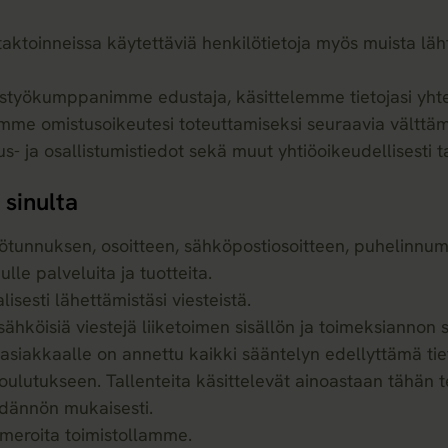
toinneissa käytettäviä henkilötietoja myös muista lähte
styökumppanimme edustaja, käsittelemme tietojasi yhtei
me omistusoikeutesi toteuttamiseksi seuraavia välttämät
us- ja osallistumistiedot sekä muut yhtiöoikeudellisesti ta
 sinulta
lötunnuksen, osoitteen, sähköpostiosoitteen, puhelinn
lle palveluita ja tuotteita.
isesti lähettämistäsi viesteistä.
hköisiä viestejä liiketoimen sisällön ja toimeksiannon 
 asiakkaalle on annettu kaikki sääntelyn edellyttämä ti
oulutukseen. Tallenteita käsittelevät ainoastaan tähän t
ädännön mukaisesti.
ameroita toimistollamme.