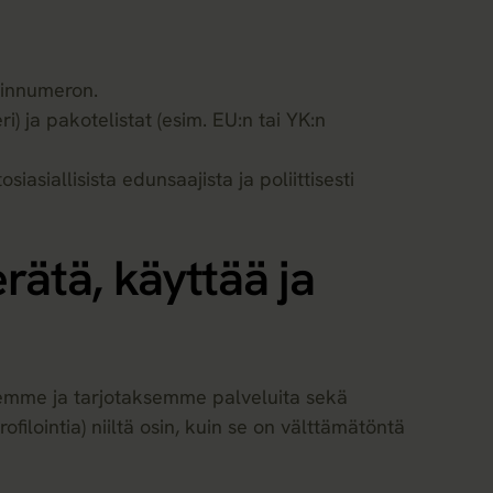
linnumeron.
i) ja pakotelistat (esim. EU:n tai YK:n
siasiallisista edunsaajista ja poliittisesti
rätä, käyttää ja
temme ja tarjotaksemme palveluita sekä
lointia) niiltä osin, kuin se on välttämätöntä