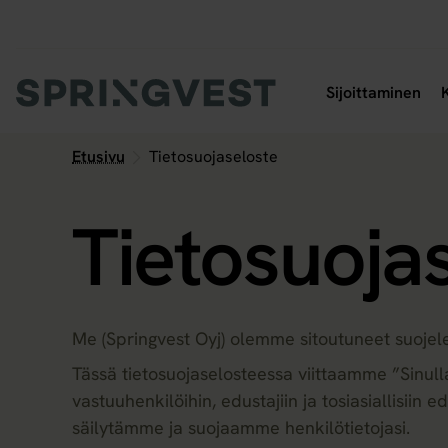
Hyppää
sisältöön
Ava
Sijoittaminen
Etusivu
Tietosuojaseloste
Tietosuoja
Me (Springvest Oyj) olemme sitoutuneet suojele
Tässä tietosuojaselosteessa viittaamme ”Sinulla
vastuuhenkilöihin, edustajiin ja tosiasiallisii
säilytämme ja suojaamme henkilötietojasi.