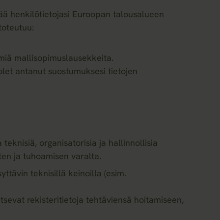
ää henkilötietojasi Euroopan talousalueen
toteutuu:
ymiä mallisopimuslausekkeita.
olet antanut suostumuksesi tietojen
knisiä, organisatorisia ja hallinnollisia
en ja tuhoamisen varalta.
ttävin teknisillä keinoilla (esim.
sevat rekisteritietoja tehtäviensä hoitamiseen,