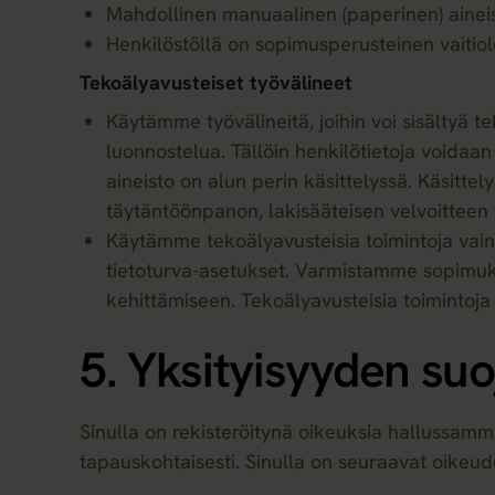
Mahdollinen manuaalinen (paperinen) aineist
Henkilöstöllä on sopimusperusteinen vaitiolo
Tekoälyavusteiset työvälineet
Käytämme työvälineitä, joihin voi sisältyä te
luonnostelua. Tällöin henkilötietoja voidaa
aineisto on alun perin käsittelyssä. Käsit
täytäntöönpanon, lakisääteisen velvoitteen 
Käytämme tekoälyavusteisia toimintoja vain 
tietoturva-asetukset. Varmistamme sopimuksi
kehittämiseen. Tekoälyavusteisia toimintoja
5. Yksityisyyden suoj
Sinulla on rekisteröitynä oikeuksia hallussamme 
tapauskohtaisesti. Sinulla on seuraavat oikeud