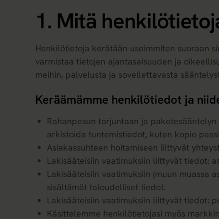
1. Mitä henkilötieto
Henkilötietoja kerätään useimmiten suoraan sin
varmistaa tietojen ajantasaisuuden ja oikeellisu
meihin, palvelusta ja sovellettavasta sääntelys
Keräämämme henkilötiedot ja niid
Rahanpesun torjuntaan ja pakotesääntelyn n
arkistoida tuntemistiedot, kuten kopio passis
Asiakassuhteen hoitamiseen liittyvät yhteys
Lakisääteisiin vaatimuksiin liittyvät tiedot:
Lakisääteisiin vaatimuksiin (muun muassa asi
sisältämät taloudelliset tiedot.
Lakisääteisiin vaatimuksiin liittyvät tiedot: 
Käsittelemme henkilötietojasi myös markkin