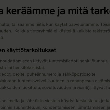
ja keräämme ja mitä tark
ulta, tai saamme niitä, kun käytät palveluitamme. Toisi
uden. Kaikkia tietoryhmiä ei käsitellä kaikista rekisterö
tä.
en käyttötarkoitukset
oudattamiseen liittyvät tuntemistiedot: henkilötunnus j
ta tai henkilökortista).
tiedot: osoite, puhelinnumero ja sähköpostiosoite.
 asiakkaan tuntemisvelvollisuuteen ja rahanpesun estämise
akkaiden luokittelu, soveltuvuuden arviointi) liittyvät t
puhelimella ja sähköisin viestein käydyt keskustelut, jotka 
oinnin suunnitteluun, kohdentamiseen, lähettämiseen ja