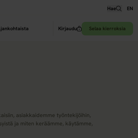
Hae
EN
 alavalikko
jankohtaista
Kirjaudu
Selaa kierroksia
kaisiin, asiakkaidemme työntekijöihin,
tä syistä ja miten keräämme, käytämme,