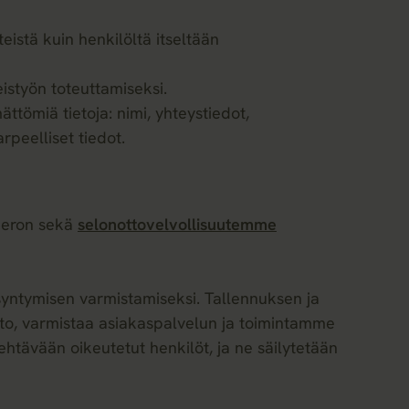
istä kuin henkilöltä itseltään
styön toteuttamiseksi.
tömiä tietoja: nimi, yhteystiedot,
rpeelliset tiedot.
umeron sekä
selonottovelvollisuutemme
syntymisen varmistamiseksi. Tallennuksen ja
eto, varmistaa asiakaspalvelun ja toimintamme
ehtävään oikeutetut henkilöt, ja ne säilytetään