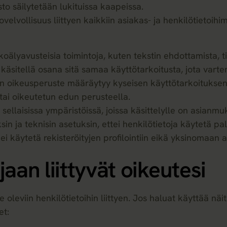
o säilytetään lukituissa kaapeissa.
velvollisuus liittyen kaikkiin asiakas- ja henkilötietoihi
koälyavusteisia toimintoja, kuten tekstin ehdottamista, t
n käsitellä osana sitä samaa käyttötarkoitusta, jota var
telyn oikeusperuste määräytyy kyseisen käyttötarkoituks
tai oikeutetun edun perusteella.
sellaisissa ympäristöissä, joissa käsittelylle on asian
n ja teknisin asetuksin, ettei henkilötietoja käytetä pa
 ei käytetä rekisteröityjen profilointiin eikä yksinomaa
aan liittyvät oikeutesi
oleviin henkilötietoihin liittyen. Jos haluat käyttää näi
et: