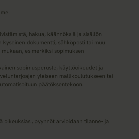
mme.
iivistämistä, hakua, käännöksiä ja sisällön
ten kyseinen dokumentti, sähköposti tai muu
en mukaan, esimerkiksi sopimuksen
mukainen sopimusperuste, käyttöoikeudet ja
lveluntarjoajan yleiseen mallikoulutukseen tai
n automatisoituun päätöksentekoon.
tä oikeuksiasi, pyynnöt arvioidaan tilanne- ja