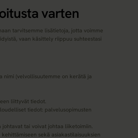
oitusta varten
naan tarvitsemme lisätietoja, jotta voimme
idyistä, vaan käsittely riippuu suhteestasi
a nimi (velvollisuutemme on kerätä ja
en liittyvät tiedot.
aloudelliset tiedot: palvelusopimusten
johtavat tai voivat johtaa liiketoimiin.
 kehittämiseen sekä asiakastilaisuuksien