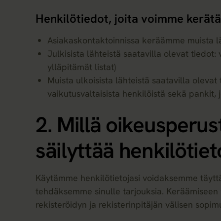
Henkilötiedot, joita voimme kerätä
Asiakaskontaktoinnissa keräämme muista lä
Julkisista lähteistä saatavilla olevat tiedot:
ylläpitämät listat)
Muista ulkoisista lähteistä saatavilla olevat t
vaikutusvaltaisista henkilöistä sekä pankit,
2. Millä oikeusperus
säilyttää henkilötiet
Käytämme henkilötietojasi voidaksemme täyttä
tehdäksemme sinulle tarjouksia. Keräämiseen vo
rekisteröidyn ja rekisterinpitäjän välisen sop