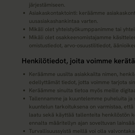
järjestämiseen.
Asiakaskontaktointi: keräämme asiakaskontak
uusasiakashankintaa varten.
Mikäli olet yhteistyökumppanimme tai yhtei
Mikäli olet osakkeenomistajamme käsittelem
omistustiedot, arvo-osuustilitiedot, äänioike
Henkilötiedot, joita voimme kerätä
Keräämme uusilta asiakkailta nimen, henki
edellyttämät tiedot, jotta voimme tarjota sinu
Keräämme sinulta tietoa myös meille digitaal
Tallennamme ja kuuntelemme puheluita ja sä
kuuntelun tarkoituksena on varmistaa, että
laatu sekä käyttää tallenteita henkilöstön k
ennalta määritellyn ajan soveltuvan lainsä
Turvallisuussyistä meillä voi olla valvontak