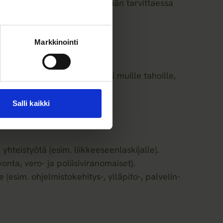
viointi ja päätöksenteko tehdään tarvittaessa
Markkinointi
 luovuttaa henkilötietojasi muille tahoille,
amista, että asiaan kuuluvia
Salli kaikki
teistyötä (esim. liikkeeseenlaskijalle).
nta, vero- ja poliisiviranomaiset).
sim. ohjelmistokehitys-, ylläpito-, palvelin-