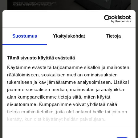
Suostumus
Yksityiskohdat
Tietoja
Varjolta uusi XR-tuotesarja,
yhteistyö Rheinmetallin kanssa ja 44
miljoonan T&K-hanke
Tämä sivusto käyttää evästeitä
Käytämme evästeitä tarjoamamme sisällön ja mainosten
Ammattikäyttöön tarkoitettujen VR- ja XR-lasien
räätälöimiseen, sosiaalisen median ominaisuuksien
ja -ympäristöjen valmistaja Varjo ja saksalainen
tukemiseen ja kävijämäärämme analysoimiseen. Lisäksi
Rheinmetall ovat käynnistäneet yhteistyön:
jaamme sosiaalisen median, mainosalan ja analytiikka-
Varjon uusi XR-4-sarja otetaan käyttöön
alan kumppaneillemme tietoja siitä, miten käytät
sivustoamme. Kumppanimme voivat yhdistää näitä
Rheinmetallin ajosimulaattoreissa, joita käytetään
tietoja muihin tietoihin, joita olet antanut heille tai joita on
puolustusvoimissa ja teollisuudessa.
kerätty, kun olet käyttänyt heidän palvelujaan.
Lisäksi Varjo käynnistää 44 miljoonan euron
tutkimus- ja kehitysohjelman. Sen tavoitteena on
Suostumuksen