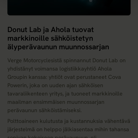
Donut Lab ja Ahola tuovat
markkinoille sähköistetyn
älyperävaunun muunnossarjan
Verge Motorcyclesistä spinnannut Donut Lab on
yhdistänyt voimansa logistiikkayhtiö Ahola
Groupin kanssa: yhtiöt ovat perustaneet Cova
Powerin, joka on uuden ajan sähköisen
tavaraliikenteen yritys, ja tuoneet markkinoille
maailman ensimmäisen muunnossarjan
perävaunun sähköistämiseksi.
Polttoaineen kulutusta ja kustannuksia vähentävä
järjestelmä on helppo jälkiasentaa mihin tahansa
sopivan kokoiseen perävaunuun, eli