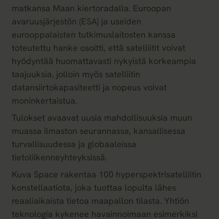
matkansa Maan kiertoradalla. Euroopan
avaruusjärjestön (ESA) ja useiden
eurooppalaisten tutkimuslaitosten kanssa
toteutettu hanke osoitti, että satelliitit voivat
hyödyntää huomattavasti nykyistä korkeampia
taajuuksia, jolloin myös satelliitin
datansiirtokapasiteetti ja nopeus voivat
moninkertaistua.
Tulokset avaavat uusia mahdollisuuksia muun
muassa ilmaston seurannassa, kansallisessa
turvallisuudessa ja globaaleissa
tietoliikenneyhteyksissä.
Kuva Space rakentaa 100 hyperspektrisatelliitin
konstellaatiota, joka tuottaa lopulta lähes
reaaliaikaista tietoa maapallon tilasta. Yhtiön
teknologia kykenee havainnoimaan esimerkiksi