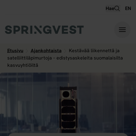
Hyppää
Hae
EN
sisältöön
Etusivu
Ajankohtaista
Kestävää liikennettä ja
satelliittiläpimurtoja – edistysaskeleita suomalaisilta
kasvuyhtiöiltä