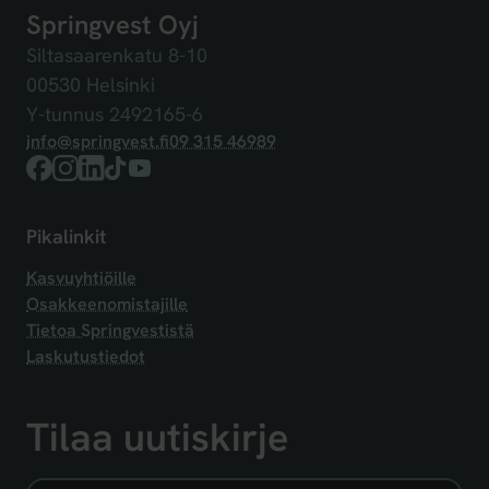
Springvest Oyj
Siltasaarenkatu 8-10
00530 Helsinki
Y-tunnus 2492165-6
info@springvest.fi
09 315 46989
Facebook
Instagram
LinkedIn
TikTok
YouTube
Pikalinkit
Kasvuyhtiöille
Osakkeenomistajille
Tietoa Springvestistä
Laskutustiedot
Tilaa uutiskirje