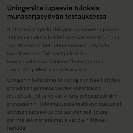
Uniogenilta lupaavia tuloksia
munasarjasyövän testauksessa
Bioteknologiayhtiö Uniogen on saanut lupaavia
tutkimustuloksia kehittämästään testistä, jonka
tavoitteena on helpottaa munasarjasyövän
havaitsemista. Tulokset julkaistiin
kansainvälisessä
Clinical Chemistry and
Laboratory Medicine
-julkaisussa.
Uniogenin kehittämä teknologia mittaa tiettyjen
proteiinien pinnalla olevien sokeriosien
muutoksia, jotka voivat viitata syöpäspesifisiin
prosesseihin. Tutkimuksessa testit osoittautuivat
erityisen lupaaviksi potilasryhmissä, joissa
perinteiset menetelmät eivät ole riittävän
herkkiä.