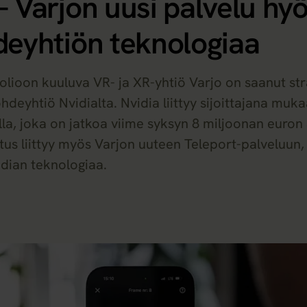
– Varjon uusi palvelu hy
deyhtiön teknologiaa
folioon kuuluva VR- ja XR-yhtiö Varjo on saanut st
ohdeyhtiö Nvidialta. Nvidia liittyy sijoittajana muk
lla, joka on jatkoa viime syksyn 8 miljoonan euron
itus liittyy myös Varjon uuteen Teleport-palveluun,
dian teknologiaa.