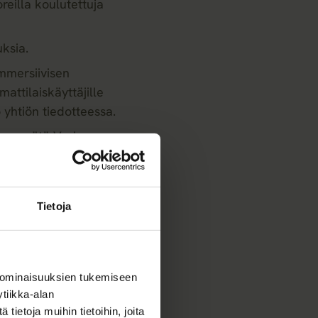
reilla koulutettuja
ksia.
mmersiivisen
attilaiskäyttäjille
yhtiön tiedotteessa.
sen myötä Varjon
lanseerasi Teleport-
toi myös muun muassa
Tietoja
 ominaisuuksien tukemiseen
tiikka-alan
ietoja muihin tietoihin, joita