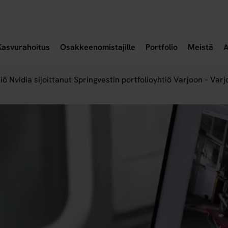
a alavalikko
Avaa alavalikko
Avaa
Kasvurahoitus
Osakkeenomistajille
Portfolio
Meistä
A
ö Nvidia sijoittanut Springvestin portfolioyhtiö Varjoon – Var