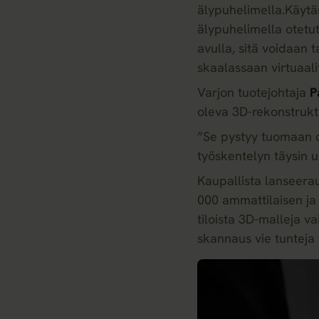
älypuhelimella.Käytän
älypuhelimella otetu
avulla, sitä voidaan t
skaalassaan virtuaali
Varjon tuotejohtaja
P
oleva 3D-rekonstrukt
”Se pystyy tuomaan di
työskentelyn täysin u
Kaupallista lanseerau
000 ammattilaisen ja 
tiloista 3D-malleja v
skannaus vie tunteja t