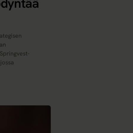
ödyntää
rategisen
aan
 Springvest-
 jossa