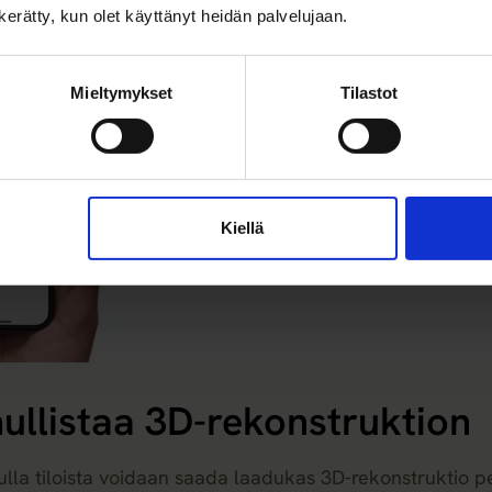
n kerätty, kun olet käyttänyt heidän palvelujaan.
Mieltymykset
Tilastot
Kiellä
ullistaa 3D-rekonstruktion
ulla tiloista voidaan saada laadukas 3D-rekonstruktio p