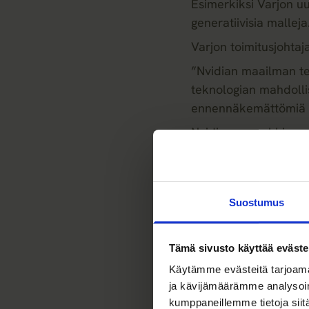
Esimerkiksi Varjon uu
generatiivisia malleja
Varjon toimitusjohta
”Nvidian maailman t
teknologian mahdollis
ennennäkemättömiä to
Nvidia on markkina-ar
vähemmistöomistaja.
Varjo tiedotti Nvidia
palvelunsa kaupallis
Suostumus
Helsingin Sanomat
Tämä sivusto käyttää eväste
Käytämme evästeitä tarjoama
ja kävijämäärämme analysoim
kumppaneillemme tietoja siitä