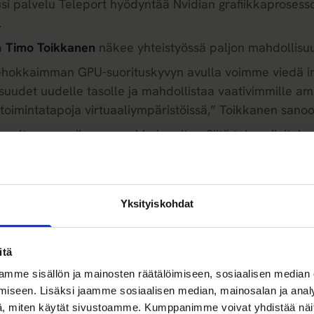
si palvelu Teleport hyödyntää Nvidian grafiikkaprosesso
.
ja
Timo Toikkanen
näkee yhteistyössä paljon mahdollisuu
ehokkaimman GPU-suorituskyvyn avulla voimme viedä i
uudet uudelle tasolle ja mahdollistaa vaativimmille amm
imintatapoja virtuaaliympäristöissä,” Toikkanen sanoo 
voltaan maailman arvokkain yritys. Siitä tulee sijoituk
n sijoituksesta eilen maanantaina 25.11. samalla kun se 
ille markkinoille. Lanseerauksesta ja sijoituksesta ker
Yksityiskohdat
.
itä
mme sisällön ja mainosten räätälöimiseen, sosiaalisen median
iseen. Lisäksi jaamme sosiaalisen median, mainosalan ja analy
, miten käytät sivustoamme. Kumppanimme voivat yhdistää näitä t