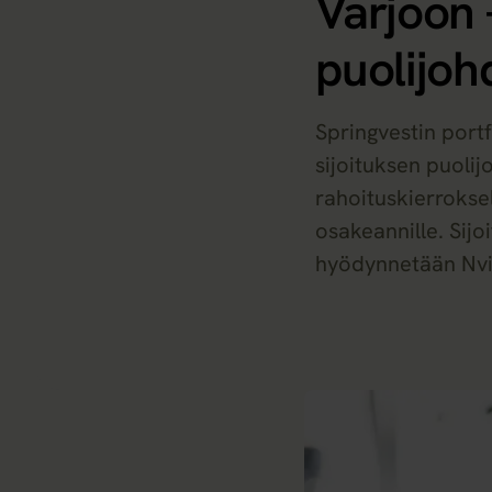
Varjoon 
puolijoh
Springvestin port
sijoituksen puolij
rahoituskierrokse
osakeannille. Sijo
hyödynnetään Nvi