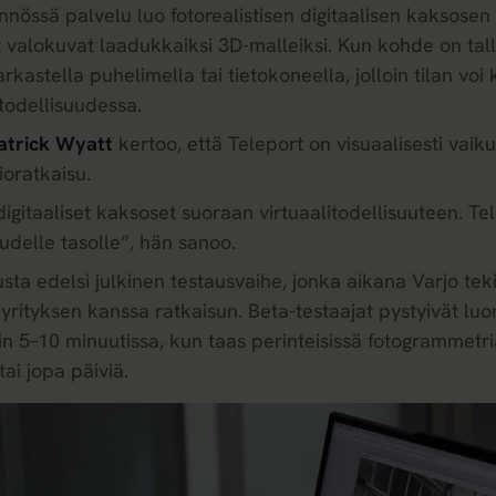
nössä palvelu luo fotorealistisen digitaalisen kaksosen
t valokuvat laadukkaiksi 3D-malleiksi. Kun kohde on tal
arkastella puhelimella tai tietokoneella, jolloin tilan vo
todellisuudessa.
atrick Wyatt
kertoo, että Teleport on visuaalisesti vaiku
ioratkaisu.
gitaaliset kaksoset suoraan virtuaalitodellisuuteen. Tel
udelle tasolle”, hän sanoo.
sta edelsi julkinen testausvaihe, jonka aikana Varjo teki
yrityksen kanssa ratkaisun. Beta-testaajat pystyivät luo
ain 5–10 minuutissa, kun taas perinteisissä fotogrammetri
ai jopa päiviä.