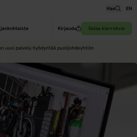
Hae
EN
 alavalikko
jankohtaista
Kirjaudu
Selaa kierroksia
jon uusi palvelu hyödyntää puolijohdeyhtiön