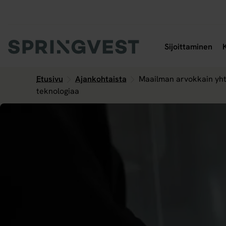
Hyppää
sisältöön
Ava
Sijoittaminen
Etusivu
Ajankohtaista
Maailman arvokkain yhti
teknologiaa