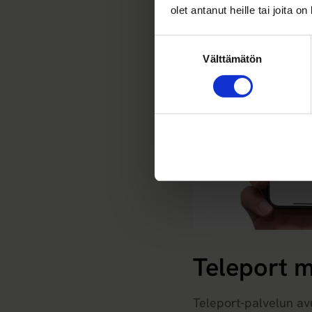
olet antanut heille tai joita o
Suostumuksen
Välttämätön
valinta
Teleport m
Teleport-palvelun av