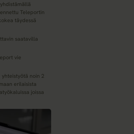
 yhdistämällä
lennettu Teleportin
i kokea täydessä
ttavin saatavilla
eport vie
 yhteistyötä noin 2
maan erilaisista
atyökaluissa joissa