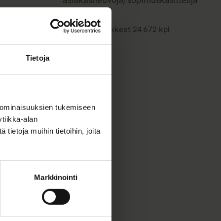
2004–2006
Springvestin osakkeet 24 672 kpl
Tietoja
 ominaisuuksien tukemiseen
tiikka-alan
ietoja muihin tietoihin, joita
Markkinointi