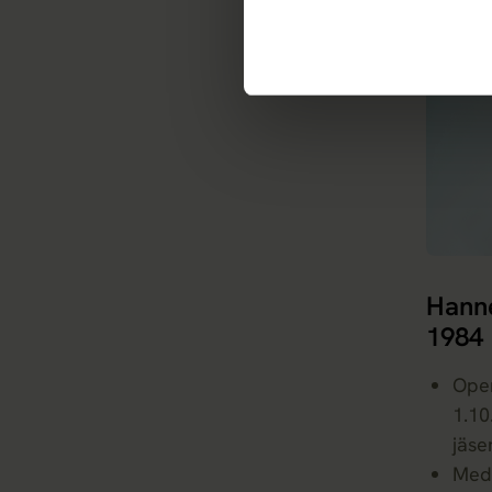
Springv
Hanne
1984
Oper
1.10
jäse
Medi