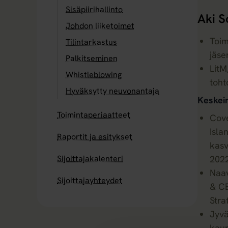
Sisäpiirihallinto
Aki S
Johdon liiketoimet
Toim
Tilintarkastus
jäse
Palkitseminen
LitM
Whistleblowing
toht
Hyväksytty neuvonantaja
Keskei
Toimintaperiaatteet
Cove
Isla
Raportit ja esitykset
kasv
Sijoittajakalenteri
202
Naav
Sijoittajayhteydet
& C
Str
Jyvä
kaup