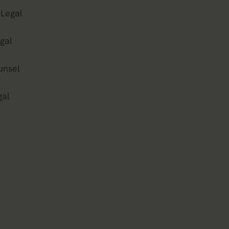
 Legal
gal
unsel
gal