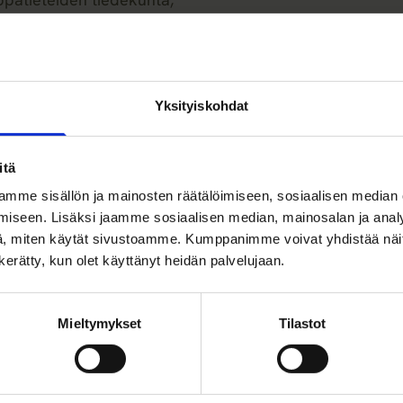
ektipäällikkö, tutkija 2011–
3
et luottamustoimet
Yksityiskohdat
 Ventures Oy, hallituksen
n 2023–
h Innovation Oy (Elementic),
itä
ituksen puheenjohtaja ja
mme sisällön ja mainosten räätälöimiseen, sosiaalisen median
neri (enkelisijoittaja) 2023–
iseen. Lisäksi jaamme sosiaalisen median, mainosalan ja analy
vestor VC, Kiilto Ventures
, miten käytät sivustoamme. Kumppanimme voivat yhdistää näitä t
neuvonantaja 2022–
n kerätty, kun olet käyttänyt heidän palvelujaan.
ish Flow World Economic
missa, neuvonantaja
Mieltymykset
Tilastot
1–2023
Nordic Web Ventures VC,
stor/LP 2017–