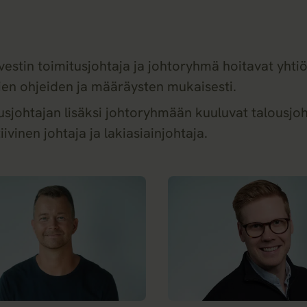
vestin toimitusjohtaja ja johtoryhmä hoitavat yhti
en ohjeiden ja määräysten mukaisesti.
usjohtajan lisäksi johtoryhmään kuuluvat talousjoht
ivinen johtaja ja lakiasiainjohtaja.