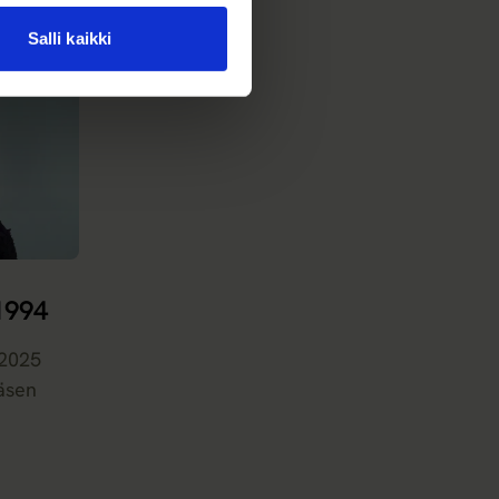
Salli kaikki
 1994
.2025
äsen