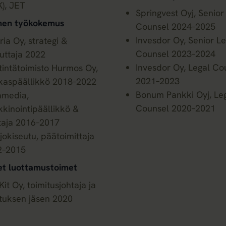
), JET
Springvest Oyj, Senior
nen työkokemus
Counsel 2024–2025
Invesdor Oy, Senior Le
ria Oy, strategi &
Counsel 2023–2024
uttaja 2022
Invesdor Oy, Legal Co
tintätoimisto Hurmos Oy,
2021–2023
kaspäällikkö 2018–2022
Bonum Pankki Oyj, Le
amedia,
Counsel 2020–2021
kinointipäällikkö &
taja 2016–2017
jokiseutu, päätoimittaja
2–2015
et luottamustoimet
 Kit Oy, toimitusjohtaja ja
ituksen jäsen 2020