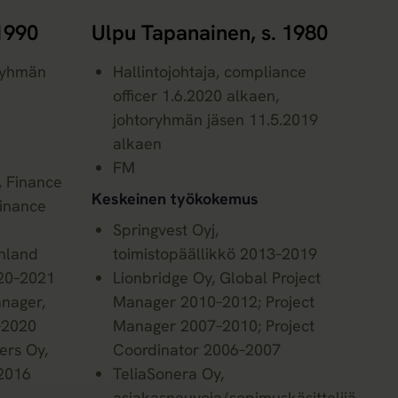
 1990
Ulpu Tapanainen, s. 1980
oryhmän
Hallintojohtaja, compliance
officer 1.6.2020 alkaen,
johtoryhmän jäsen 11.5.2019
alkaen
FM
, Finance
Keskeinen työkokemus
Finance
Springvest Oyj,
nland
toimistopäällikkö 2013–2019
20–2021
Lionbridge Oy, Global Project
nager,
Manager 2010–2012; Project
–2020
Manager 2007–2010; Project
ers Oy,
Coordinator 2006–2007
–2016
TeliaSonera Oy,
asiakasneuvoja/sopimuskäsittelijä