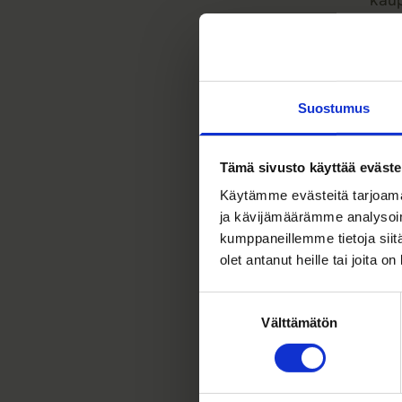
proj
201
Nykyis
Suostumus
Aito
jäse
Fift
Tämä sivusto käyttää eväste
hall
Käytämme evästeitä tarjoama
part
ja kävijämäärämme analysoim
Inno
kumppaneillemme tietoja siitä
VC, 
olet antanut heille tai joita o
Finn
Suostumuksen
Foru
Välttämätön
valinta
202
The 
Inve