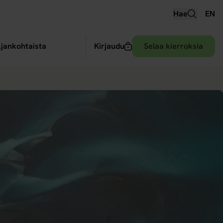
Hae
EN
 alavalikko
jankohtaista
Kirjaudu
Selaa kierroksia