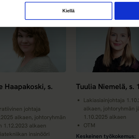
estin osakkeet 54 289 kpl
Kiellä
 Haapakoski, s.
Tuulia Niemelä, s.
Lakiasiainjohtaja 1.10
alkaen, johtoryhmän j
atiivinen johtaja
1.10.2025 alkaen
.2025 alkaen, johtoryhmän
OTM
n 1.12.2023 alkaen
atekniikan insinööri
Keskeinen työkokemus: