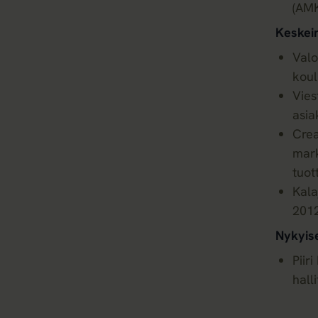
(AMK
Keskei
Valo
koul
Vies
asia
Cre
mark
tuot
Kala
201
Nykyis
Piiri
hall