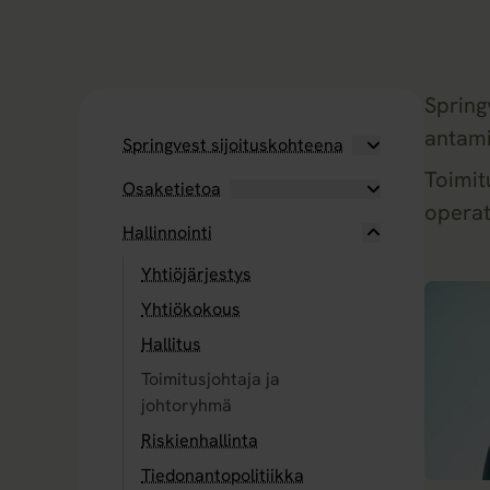
Spring
antami
Springvest sijoituskohteena
Toimit
Osaketietoa
operati
Hallinnointi
Yhtiöjärjestys
Yhtiökokous
Hallitus
Toimitusjohtaja ja
johtoryhmä
Riskienhallinta
Tiedonantopolitiikka