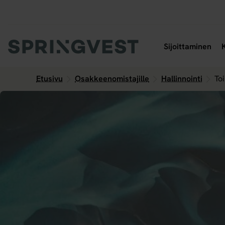
Hyppää
sisältöön
Ava
Sijoittaminen
Etusivu
Osakkeenomistajille
Hallinnointi
To