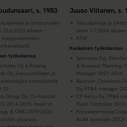
oudunsaari, s. 1983
Juuso Viitanen, s.
itusjohtaja ja johtoryhmän
Talousjohtaja ja joht
n 22.6.2023 alkaen
jäsen 1.7.2024 alkaen
, kauppatieteiden
KTM
orikanditaatti
Keskeinen työkokemus
nen työkokemus
Spinnova Oyj, Director
ntures Oy & Rowing
& Business Planning, 
nds Oy, kasvuyhtiöiden ja
Manager 2021–2024
urahastojen konsultointia
Nouryon Chemicals Fi
2-23
Oy, FP&A manager 20
a Group Oy, Co-founder
CP Kelco Oy, FP&A ma
EO 2014–2019, Head of
Plant Controller 2016
ategy & CMO 2019–2022
PricewaterhouseCoop
skylän yliopisto,
Audit associate 2013
patieteiden tiedekunta,