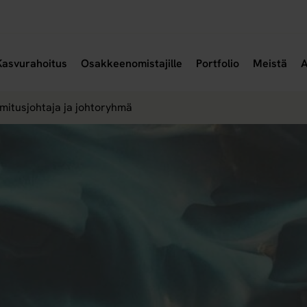
a alavalikko
Avaa alavalikko
Avaa
Kasvurahoitus
Osakkeenomistajille
Portfolio
Meistä
A
imitusjohtaja ja johtoryhmä