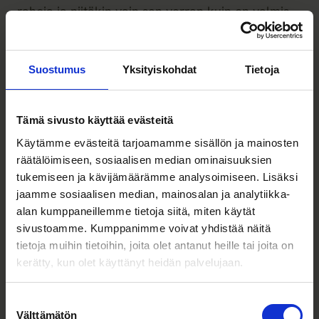
rahoja ja niitäkin vain sen verran kuin on valmis
menettämään ilman että perheen toimeentulo
vaarantuu. Kasvusijoittajan talous ei saa koskaan
perustua hypoteettisiin sijoitustuottoihin.”
Suostumus
Yksityiskohdat
Tietoja
Vuosien varrella Rolle on hajauttanut salkkuaan
myös muihin listaamattomiin yhtiöihin. Hän sanoo,
Tämä sivusto käyttää evästeitä
että Springvestin kautta sijoittaminen sopii hänen
Käytämme evästeitä tarjoamamme sisällön ja mainosten
kaltaiselleen opportunistille. Asiantuntevalla ja
räätälöimiseen, sosiaalisen median ominaisuuksien
luotettavalla asiamiehellä on kuitenkin
tukemiseen ja kävijämäärämme analysoimiseen. Lisäksi
merkittävä rooli siinä, että sijoittaja saa
jaamme sosiaalisen median, mainosalan ja analytiikka-
perusteelliset tiedot rahoituskierrosten yrityksistä
alan kumppaneillemme tietoja siitä, miten käytät
ja niihin liittyvistä riskeistä.
sivustoamme. Kumppanimme voivat yhdistää näitä
tietoja muihin tietoihin, joita olet antanut heille tai joita on
“Grillaan Villeä oikein kunnolla ennen kuin edes
kerätty, kun olet käyttänyt heidän palvelujaan.
päätän, tutustunko rahoituskierroksen
materiaaleihin tarkemmin. Arvostan, että hän
Suostumuksen
tuntee kierrosten yhtiöt yksityiskohtia myöten ja
Välttämätön
valinta