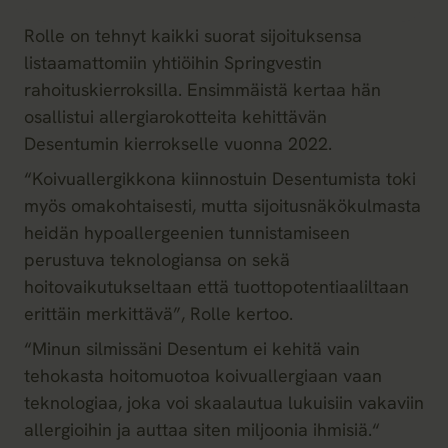
Rolle on tehnyt kaikki suorat sijoituksensa
listaamattomiin yhtiöihin Springvestin
rahoituskierroksilla. Ensimmäistä kertaa hän
osallistui allergiarokotteita kehittävän
Desentumin kierrokselle vuonna 2022.
“Koivuallergikkona kiinnostuin Desentumista toki
myös omakohtaisesti, mutta sijoitusnäkökulmasta
heidän hypoallergeenien tunnistamiseen
perustuva teknologiansa on sekä
hoitovaikutukseltaan että tuottopotentiaaliltaan
erittäin merkittävä”, Rolle kertoo.
“Minun silmissäni Desentum ei kehitä vain
tehokasta hoitomuotoa koivuallergiaan vaan
teknologiaa, joka voi skaalautua lukuisiin vakaviin
allergioihin ja auttaa siten miljoonia ihmisiä.“