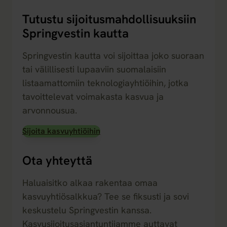
Tutustu sijoitusmahdollisuuksiin
Springvestin kautta
Springvestin kautta voi sijoittaa joko suoraan
tai välillisesti lupaaviin suomalaisiin
listaamattomiin teknologiayhtiöihin, jotka
tavoittelevat voimakasta kasvua ja
arvonnousua.
Sijoita kasvuyhtiöihin
Ota yhteyttä
Haluaisitko alkaa rakentaa omaa
kasvuyhtiösalkkua? Tee se fiksusti ja sovi
keskustelu Springvestin kanssa.
Kasvusijoitusasiantuntijamme auttavat