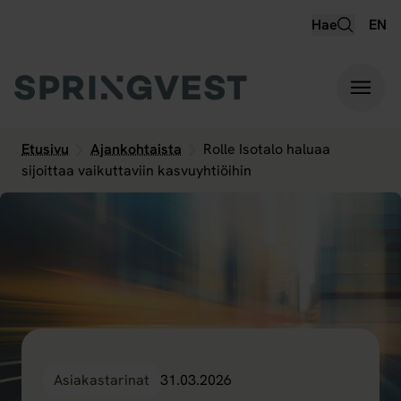
Hyppää
Hae
EN
sisältöön
Etusivu
Ajankohtaista
Rolle Isotalo haluaa
sijoittaa vaikuttaviin kasvuyhtiöihin
Asiakastarinat
31.03.2026