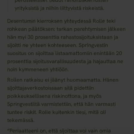
yrityksistä ja niihin liittyvistä riskeistä.
Desentumin kierroksen yhteydessä Rolle teki
rohkean päätöksen: tarkan perehtymisen jälkeen
hän myi 30 prosenttia rahastosijoituksistaan ja
sijoitti ne yhteen kohteeseen. Springvestin
suositus on sijoittaa listaamattomiin enintään 20
prosenttia sijoitusvarallisuudesta ja hajauttaa ne
noin kymmeneen yhtiöön.
Rollen ratkaisu ei jäänyt huomaamatta. Hänen
sijoittajaverkostoissaan sitä pidettiin
poikkeuksellisena riskinottona, ja myös
Springvestiltä varmistettiin, että hän varmasti
tuntee riskit. Rolle kuitenkin tiesi, mitä oli
tekemässä.
“Periaatteeni on, että sijoittaa voi vain omia