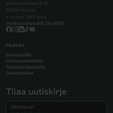
Siltasaarenkatu 8-10
00530 Helsinki
Y-tunnus 2492165-6
info@springvest.fi
09 315 46989
Facebook
Instagram
LinkedIn
TikTok
YouTube
Pikalinkit
Kasvuyhtiöille
Osakkeenomistajille
Tietoa Springvestistä
Laskutustiedot
Tilaa uutiskirje
Sähköposti
*