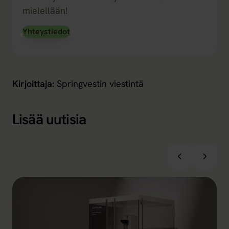
mielellään!
Yhteystiedot
Kirjoittaja:
Springvestin viestintä
Lisää uutisia