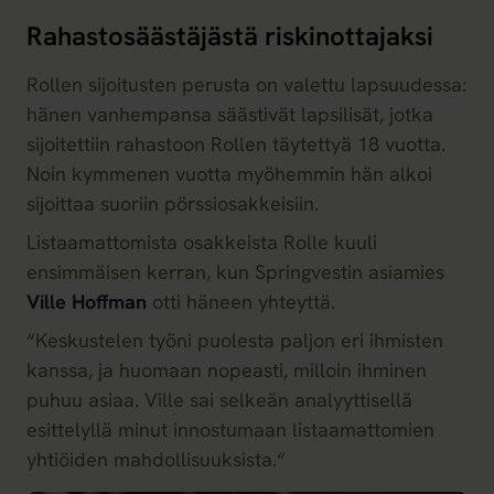
Rahastosäästäjästä riskinottajaksi
Rollen sijoitusten perusta on valettu lapsuudessa:
hänen vanhempansa säästivät lapsilisät, jotka
sijoitettiin rahastoon Rollen täytettyä 18 vuotta.
Noin kymmenen vuotta myöhemmin hän alkoi
sijoittaa suoriin pörssiosakkeisiin.
Listaamattomista osakkeista Rolle kuuli
ensimmäisen kerran, kun Springvestin asiamies
Ville Hoffman
otti häneen yhteyttä.
“Keskustelen työni puolesta paljon eri ihmisten
kanssa, ja huomaan nopeasti, milloin ihminen
puhuu asiaa. Ville sai selkeän analyyttisellä
esittelyllä minut innostumaan listaamattomien
yhtiöiden mahdollisuuksista.“