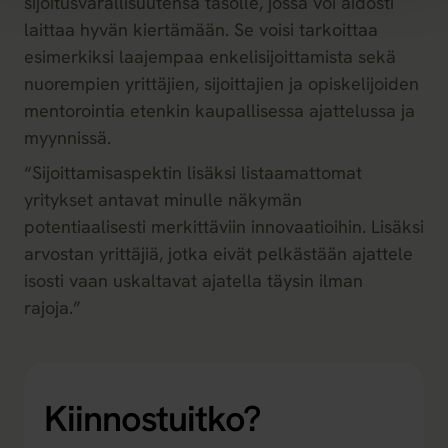
sijoitusvarallisuutensa tasolle, jossa voi aidosti
laittaa hyvän kiertämään. Se voisi tarkoittaa
esimerkiksi laajempaa enkelisijoittamista sekä
nuorempien yrittäjien, sijoittajien ja opiskelijoiden
mentorointia etenkin kaupallisessa ajattelussa ja
myynnissä.
“Sijoittamisaspektin lisäksi listaamattomat
yritykset antavat minulle näkymän
potentiaalisesti merkittäviin innovaatioihin. Lisäksi
arvostan yrittäjiä, jotka eivät pelkästään ajattele
isosti vaan uskaltavat ajatella täysin ilman
rajoja.”
Kiinnostuitko?