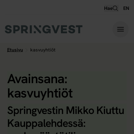
Hyppää
Hae
EN
sisältöön
Etusivu
kasvuyhtiöt
Avainsana:
kasvuyhtiöt
Springvestin Mikko Kiuttu
Kauppalehdessä: