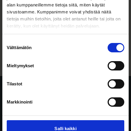
08.05.2026
alan kumppaneillemme tietoja siitä, miten käytät
sivustoamme. Kumppanimme voivat yhdistää näitä
HS: Springvest noussut
tietoja muihin tietoihin, joita olet antanut heille tai joita on
alallaan tärkeäksi
kerätty, kun olet käyttänyt heidän palvelujaan.
toimijaksi
Suostumuksen
Välttämätön
valinta
24.01.2025
Mieltymykset
Tilastot
Springvest Oyj
Siltasaarenkatu 8-10
Markkinointi
00530 Helsinki
Y-tunnus 2492165-6
info@springvest.fi
09 315 46989
Salli kaikki