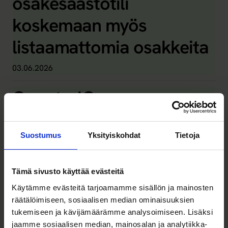
osakesäästötili
koskemaan myös
listaamattomia osakkeita
03.06.2026
QuantrolOx
Kauppalehdessä:
suomalaisyritys ratkaisee
Suostumus
Yksityiskohdat
Tietoja
kvanttialan Graalin
Tämä sivusto käyttää evästeitä
maljan kilpailijoita
Käytämme evästeitä tarjoamamme sisällön ja mainosten
räätälöimiseen, sosiaalisen median ominaisuuksien
nopeammin
tukemiseen ja kävijämäärämme analysoimiseen. Lisäksi
jaamme sosiaalisen median, mainosalan ja analytiikka-