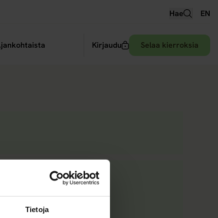
Hae
EN
 alavalikko
jankohtaista
Kirjaudu
Selaa kierroksia
i ja miten
Tietoja