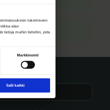
stunut
 ominaisuuksien tukemiseen
tiikka-alan
ietoja muihin tietoihin, joita
Markkinointi
rje
Salli kaikki