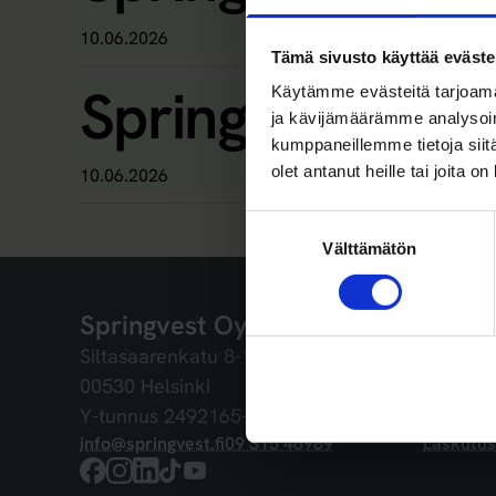
10.06.2026
Tämä sivusto käyttää eväste
Springvestin sij
Käytämme evästeitä tarjoama
ja kävijämäärämme analysoim
kumppaneillemme tietoja siitä
olet antanut heille tai joita o
10.06.2026
Suostumuksen
Välttämätön
valinta
Springvest Oyj
Pikalinki
Siltasaarenkatu 8-10
Kasvuyhti
00530 Helsinki
Osakkeen
Y-tunnus 2492165-6
Tietoa Sp
info@springvest.fi
09 315 46989
Laskutus
Facebook
Instagram
LinkedIn
TikTok
YouTube