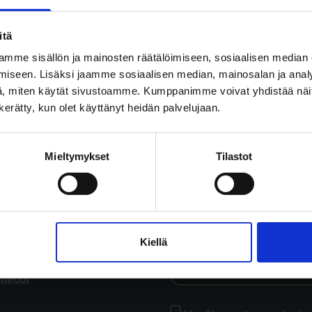
itä
oitusalusta on uudi
mme sisällön ja mainosten räätälöimiseen, sosiaalisen median
iseen. Lisäksi jaamme sosiaalisen median, mainosalan ja analy
, miten käytät sivustoamme. Kumppanimme voivat yhdistää näitä t
n kerätty, kun olet käyttänyt heidän palvelujaan.
Mieltymykset
Tilastot
Tilaa uutiski
t
öille
Kiellä
omistajille
Sähköposti
*
ringvestistä
tiedot
Hyväksyn