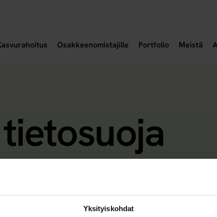
a alavalikko
Avaa alavalikko
Avaa
Kasvurahoitus
Osakkeenomistajille
Portfolio
Meistä
A
:
tietosuoja
joittamisessa – miks
 tietoja
Yksityiskohdat