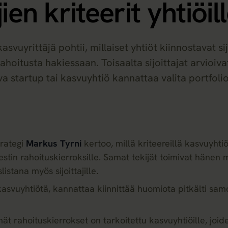
jien kriteerit yhtiöil
asvuyrittäjä pohtii, millaiset yhtiöt kiinnostavat sij
ahoitusta hakiessaan. Toisaalta sijoittajat arvioivat
a startup tai kasvuyhtiö kannattaa valita portfoli
trategi
Markus Tyrni
kertoo, millä kriteereillä kasvuyhti
vestin rahoituskierroksille. Samat tekijät toimivat häne
listana myös sijoittajille.
 kasvuyhtiötä, kannattaa kiinnittää huomiota pitkälti samo
mät rahoituskierrokset on tarkoitettu kasvuyhtiöille, joi