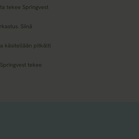
sta tekee Springvest
rkastus. Siinä
a käsitellään pitkälti
 Springvest tekee