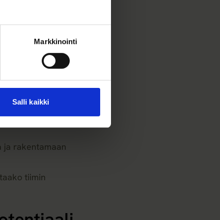
atkaiseeko se sitä
ustua esimerkiksi
Markkinointi
listettu vai vielä
Salli kaikki
a ja rakentamaan
taako tiimin
otentiaali