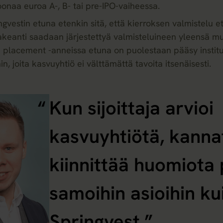
ljoonaa euroa A-, B- tai pre-IPO-vaiheessa.
ngvestin etuna etenkin sitä, että kierroksen valmistelu e
sakeanti saadaan järjestettyä valmisteluineen yleensä 
 placement -anneissa etuna on puolestaan pääsy institut
hin, joita kasvuyhtiö ei välttämättä tavoita itsenäisesti.
Kun sijoittaja arvioi
kasvuyhtiötä, kanna
kiinnittää huomiota p
samoihin asioihin ku
Springvest.”