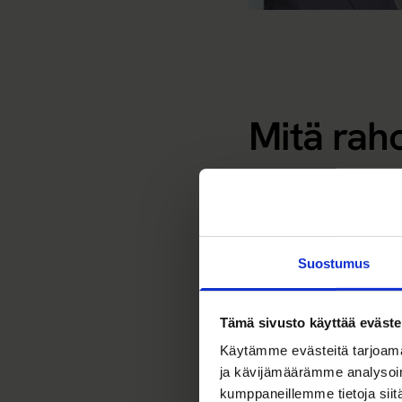
Mitä raho
kasvuyht
Springvestin tiimi arv
Arvioinnissa tarkaste
Suostumus
hyödyllisyyttä asiakk
skaalautuvuutta ja ma
Tämä sivusto käyttää eväste
1. Ainutla
Käytämme evästeitä tarjoama
ja kävijämäärämme analysoim
kumppaneillemme tietoja siitä