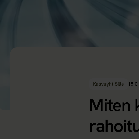
Kasvuyhtiöille
15.0
Miten 
rahoit