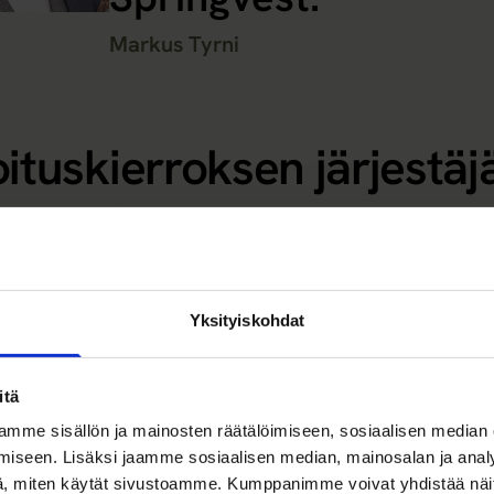
Markus Tyrni
ituskierroksen järjestäj
iössä?
ioi vuosittain noin 200 yhtiötä, joista kierrokselle valikoi
llaan markkinan kokoa, liiketoiminnan kilpailuetuja, tiim
Yksityiskohdat
aalle. Lisäksi analysoidaan taloudellisia tunnuslukuja, l
hdollisia exit-polkuja. Lue alta tärkeimmät vinkit:
itä
atuinen tuote tai palvelu
mme sisällön ja mainosten räätälöimiseen, sosiaalisen median
iseen. Lisäksi jaamme sosiaalisen median, mainosalan ja analy
, miten käytät sivustoamme. Kumppanimme voivat yhdistää näitä t