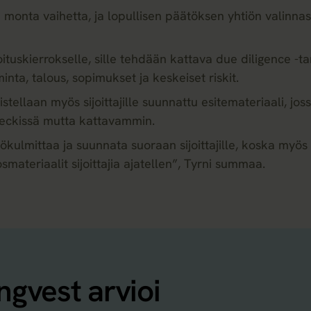
 monta vaihetta, ja lopullisen päätöksen yhtiön valinna
ituskierrokselle, sille tehdään kattava due diligence -ta
inta, talous, sopimukset ja keskeiset riskit.
tellaan myös sijoittajille suunnattu esitemateriaali, joss
deckissä mutta kattavammin.
kulmittaa ja suunnata suoraan sijoittajille, koska myös
smateriaalit sijoittajia ajatellen”, Tyrni summaa.
ngvest arvioi