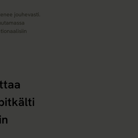
tenee jouhevasti.
muutamassa
ionaalisiin
ttaa
itkälti
in