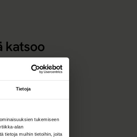
ä katsoo
tuu noin 10.
iä sekä ratkaisun
Tietoja
iiketoiminnan
 ominaisuuksien tukemiseen
tiikka-alan
ietoja muihin tietoihin, joita