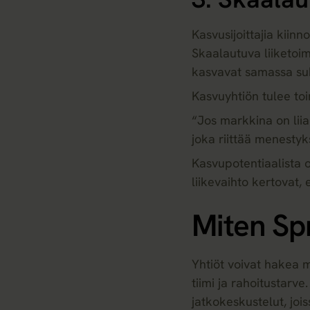
Kasvusijoittajia kiinn
Skaalautuva liiketoi
kasvavat samassa su
Kasvuyhtiön tulee toi
“Jos markkina on liia
joka riittää menestyk
Kasvupotentiaalista 
liikevaihto kertovat, 
Miten Spr
Yhtiöt voivat hakea 
tiimi ja rahoitustarv
jatkokeskustelut, jo