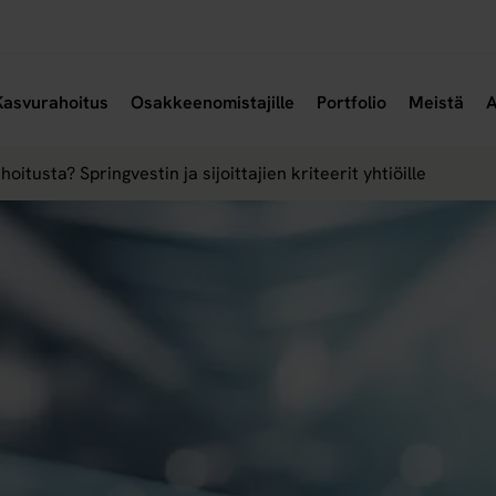
a alavalikko
Avaa alavalikko
Avaa
Kasvurahoitus
Osakkeenomistajille
Portfolio
Meistä
A
itusta? Springvestin ja sijoittajien kriteerit yhtiöille