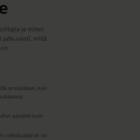
le
oittajia ja miten
 jatkuvasti, millä
oon.
öitä arvioidaan, kun
n mukaansa
ihin asioihin kuin
den rahoitustarve on