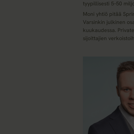
tyypillisesti 5–50 mi
Moni yhtiö pitää Spri
Varsinkin julkinen o
kuukaudessa. Private
sijoittajien verkoistoi