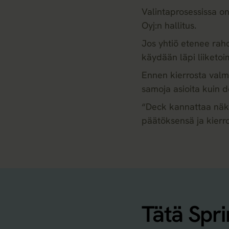
Valintaprosessissa on
Oyj:n hallitus.
Jos yhtiö etenee raho
käydään läpi liiketoim
Ennen kierrosta valmis
samoja asioita kuin 
“Deck kannattaa näkö
päätöksensä ja kierro
Tätä Spri