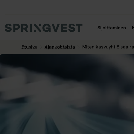
Hyppää
sisältöön
Ava
Sijoittaminen
Etusivu
Ajankohtaista
Miten kasvuyhtiö saa raho