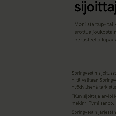
sijoitta
Moni startup- tai k
erottua joukosta r
perusteella lupaav
Springvestin sijoituss
niitä valitaan Spring
hyödyllisenä tarkistus
“Kun sijoittaja arvioi
mekin”, Tyrni sanoo.
Springvestin järjestä