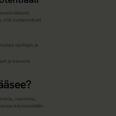
nsainvälisesti.
n, että kustannukset
staa sijoittajia ja
aat ja kasvava
pääsee?
iminta, markkina,
 kanssa käynnistetään