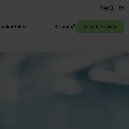
Hae
EN
 alavalikko
jankohtaista
Kirjaudu
Selaa kierroksia