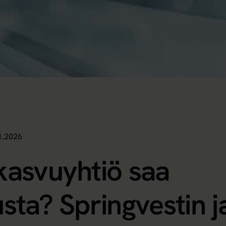
1.2026
kasvuyhtiö saa
usta? Springvestin j