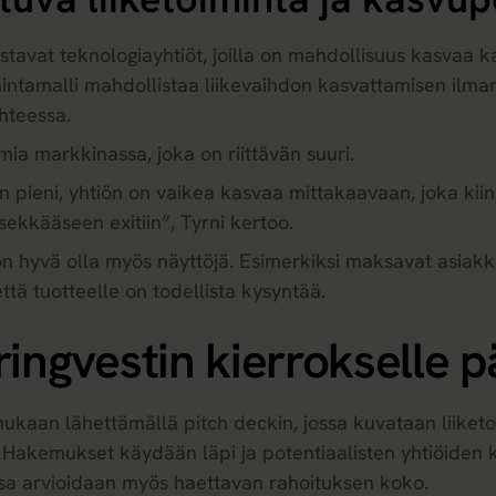
ostavat teknologiayhtiöt, joilla on mahdollisuus kasvaa ka
mintamalli mahdollistaa liikevaihdon kasvattamisen ilma
hteessa.
mia markkinassa, joka on riittävän suuri.
n pieni, yhtiön on vaikea kasvaa mittakaavaan, joka kiinno
sekkääseen exitiin”, Tyrni kertoo.
on hyvä olla myös näyttöjä. Esimerkiksi maksavat asiakk
että tuotteelle on todellista kysyntää.
ingvestin kierrokselle 
mukaan lähettämällä pitch deckin, jossa kuvataan liiketo
e. Hakemukset käydään läpi ja potentiaalisten yhtiöiden
issa arvioidaan myös haettavan rahoituksen koko.