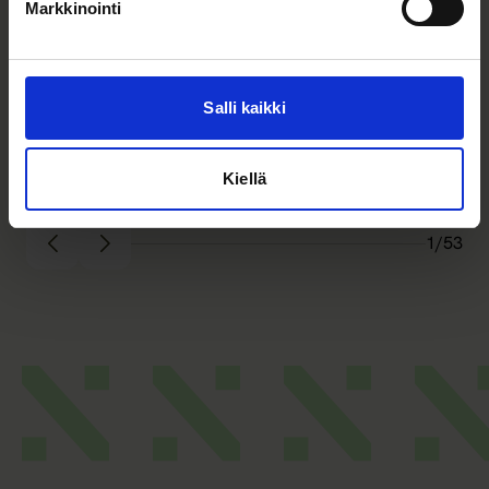
Markkinointi
Salli kaikki
Kiellä
1/53