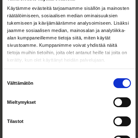
Kasvuyhtiöille
15.10.2024
Käytämme evästeitä tarjoamamme sisällön ja mainosten
räätälöimiseen, sosiaalisen median ominaisuuksien
Optitunen nanopinnoite pian yli
tukemiseen ja kävijämäärämme analysoimiseen. Lisäksi
miljoonassa kannettavassa
jaamme sosiaalisen median, mainosalan ja analytiikka-
tietokoneessa ja tabletissa
alan kumppaneillemme tietoja siitä, miten käytät
sivustoamme. Kumppanimme voivat yhdistää näitä
Lue lisää
tietoja muihin tietoihin, joita olet antanut heille tai joita on
kerätty, kun olet käyttänyt heidän palvelujaan.
Suostumuksen
Välttämätön
valinta
Tutustu muihin yrityksiin
Mieltymykset
Tilastot