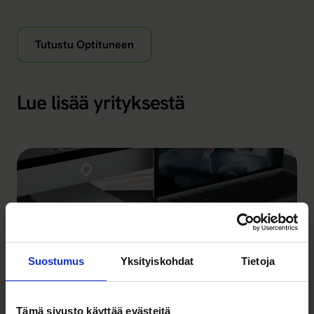
Tutustu Optituneen
Lue lisää yrityksestä
Suostumus
Yksityiskohdat
Tietoja
Tämä sivusto käyttää evästeitä