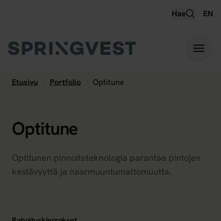
Hyppää
Hae
EN
sisältöön
Etusivu
Portfolio
Optitune
Optitune
Optitunen pinnoiteteknologia parantaa pintojen
kestävyyttä ja naarmuuntumattomuutta.
Rahoituskierrokset