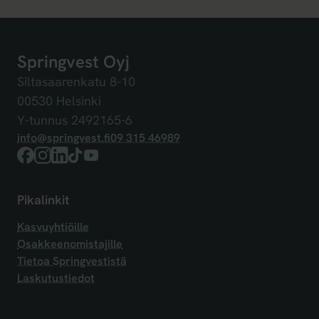
Springvest Oyj
Siltasaarenkatu 8-10
00530 Helsinki
Y-tunnus 2492165-6
info@springvest.fi
09 315 46989
Facebook
Instagram
LinkedIn
TikTok
YouTube
Pikalinkit
Kasvuyhtiöille
Osakkeenomistajille
Tietoa Springvestistä
Laskutustiedot