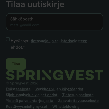
Tilaa uutiskirje
Sähköposti
*
Hyväksyn
Hyväksyn
tietosuoja- ja rekisteriselosteen
tietosuoja-
ehdot.
*
ja
rekisteriselosteen
ehdot.
*
© Springvest 2026
Evästeseloste
Verkkosivujen käyttöehdot
Sijoituspalvelun yleiset ehdot
Tietosuojaseloste
Yleistä palveluntarjoajasta
Saavutettavuusseloste
Kestävyysmieltymykset
Whistleblowing