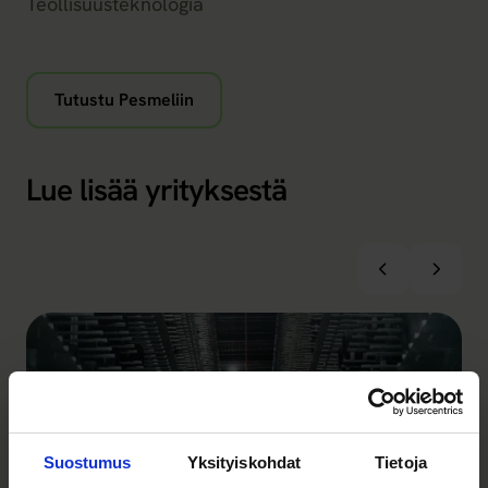
Teollisuusteknologia
Tutustu Pesmeliin
Lue lisää yrityksestä
Suostumus
Yksityiskohdat
Tietoja