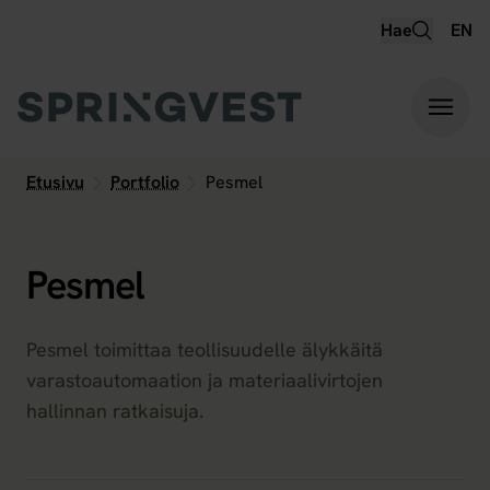
Hyppää
Hae
EN
sisältöön
Etusivu
Portfolio
Pesmel
Pesmel
Pesmel toimittaa teollisuudelle älykkäitä
varastoautomaation ja materiaalivirtojen
hallinnan ratkaisuja.