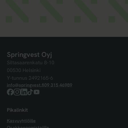
Springvest Oyj
Siltasaarenkatu 8-10
00530 Helsinki
Y-tunnus 2492165-6
info@springvest.fi
09 315 46989
Facebook
Instagram
LinkedIn
TikTok
YouTube
Pikalinkit
Kasvuyhtiöille
Osakkeenomistajille