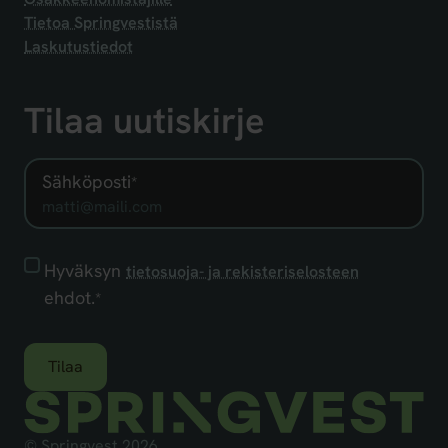
Tietoa Springvestistä
Laskutustiedot
Tilaa uutiskirje
Sähköposti
*
Hyväksyn
Hyväksyn
tietosuoja- ja rekisteriselosteen
tietosuoja-
ehdot.
*
ja
rekisteriselosteen
ehdot.
*
© Springvest 2026