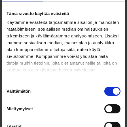
Tämä sivusto käyttää evästeitä
Käytämme evästeitä tarjoamamme sisällön ja mainosten
Rahoituskierrokset
09.04.2025
räätälöimiseen, sosiaalisen median ominaisuuksien
tukemiseen ja kävijämäärämme analysoimiseen. Lisäksi
Digitaalinen kaksonen mullistaa
jaamme sosiaalisen median, mainosalan ja analytiikka-
teollisuuden materiaalivirtoja – Pesmelin
alan kumppaneillemme tietoja siitä, miten käytät
strategiauudistus johtanut
sivustoamme. Kumppanimme voivat yhdistää näitä
ennätyskauppoihin
tietoja muihin tietoihin, joita olet antanut heille tai joita on
kerätty, kun olet käyttänyt heidän palvelujaan.
Lue lisää
Suostumuksen
Välttämätön
valinta
Mieltymykset
Tutustu muihin yrityksiin
Tilastot