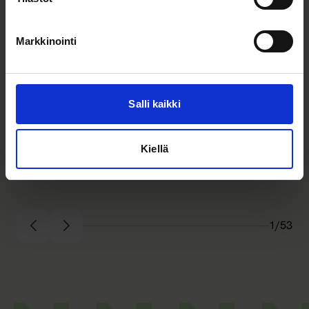
Markkinointi
Salli kaikki
Kiellä
1/53