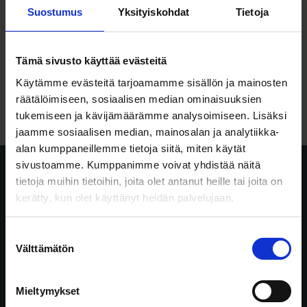
kertovat, miten
Suostumus
Yksityiskohdat
Tietoja
kasvuyhtiökenttä aikuistui
10 vuodessa
Tämä sivusto käyttää evästeitä
Käytämme evästeitä tarjoamamme sisällön ja mainosten
17.06.2026
räätälöimiseen, sosiaalisen median ominaisuuksien
tukemiseen ja kävijämäärämme analysoimiseen. Lisäksi
jaamme sosiaalisen median, mainosalan ja analytiikka-
alan kumppaneillemme tietoja siitä, miten käytät
sivustoamme. Kumppanimme voivat yhdistää näitä
tietoja muihin tietoihin, joita olet antanut heille tai joita on
Springvest Oyj
kerätty, kun olet käyttänyt heidän palvelujaan.
Siltasaarenkatu 8-10
00530 Helsinki
Suostumuksen
Y-tunnus 2492165-6
Välttämätön
valinta
info@springvest.fi
09 315 46989
Facebook
Instagram
LinkedIn
TikTok
YouTube
Mieltymykset